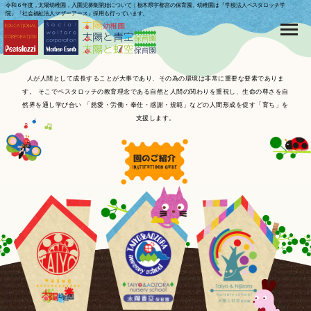
令和６年度，太陽幼稚園，入園児募集開始について｜栃木県宇都宮の保育園、幼稚園は『学校法人ペスタロッチ学
院』『社会福祉法人マザーアース』採用も行っています。
人が人間として成長することが大事であり、その為の環境は非常に重要な要素でありま
す。
そこでペスタロッチの教育理念である自然と人間の関わりを重視し、生命の尊さを自
然界を通し学び合い
「慈愛・労働・奉仕・感謝・規範」などの人間形成を促す「育ち」を
支援します。