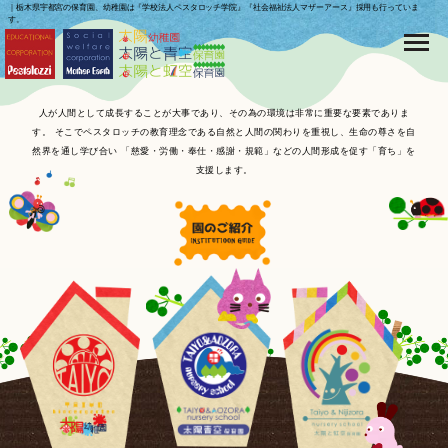
｜栃木県宇都宮の保育園、幼稚園は『学校法人ペスタロッチ学院』『社会福祉法人マザーアース』採用も行っていま
す。
人が人間として成長することが大事であり、その為の環境は非常に重要な要素でありま
す。
そこでペスタロッチの教育理念である自然と人間の関わりを重視し、生命の尊さを自
然界を通し学び合い
「慈愛・労働・奉仕・感謝・規範」などの人間形成を促す「育ち」を
支援します。