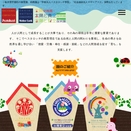
｜栃木県宇都宮の保育園、幼稚園は『学校法人ペスタロッチ学院』『社会福祉法人マザーアース』採用も行っていま
す。
人が人間として成長することが大事であり、その為の環境は非常に重要な要素でありま
す。
そこでペスタロッチの教育理念である自然と人間の関わりを重視し、生命の尊さを自
然界を通し学び合い
「慈愛・労働・奉仕・感謝・規範」などの人間形成を促す「育ち」を
支援します。