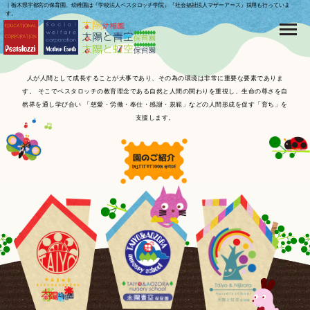
｜栃木県宇都宮の保育園、幼稚園は『学校法人ペスタロッチ学院』『社会福祉法人マザーアース』採用も行っていま
す。
人が人間として成長することが大事であり、その為の環境は非常に重要な要素でありま
す。
そこでペスタロッチの教育理念である自然と人間の関わりを重視し、生命の尊さを自
然界を通し学び合い
「慈愛・労働・奉仕・感謝・規範」などの人間形成を促す「育ち」を
支援します。